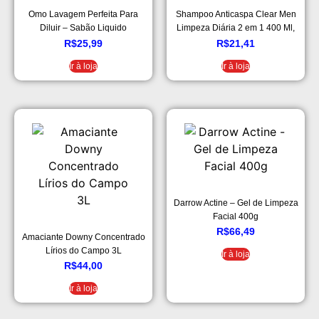
Omo Lavagem Perfeita Para
Shampoo Anticaspa Clear Men
Diluir – Sabão Liquido
Limpeza Diária 2 em 1 400 Ml,
Concentrado, 500ml
Clear, 400 ML
R$
25,99
R$
21,41
Ir à loja
Ir à loja
Darrow Actine – Gel de Limpeza
Facial 400g
R$
66,49
Amaciante Downy Concentrado
Lírios do Campo 3L
Ir à loja
R$
44,00
Ir à loja