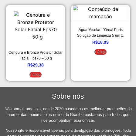
Água Micelar L’Oréal Paris
Solução de Limpeza 5 em 1,
100ml
R$
18,99
Ir à loja
Cenoura e Bronze Protetor Solar
Facial Fps70 – 50 g
R$
29,38
Ir à loja
Sobre nós
Não somos uma loja, desde 2020 buscamos as melhores promoções da
internet das maiores lojas online do Brasil e postamos para todos que
nos acompanham economizar.
Nosso site é responsável apenas pela divulgação das promoções, toda