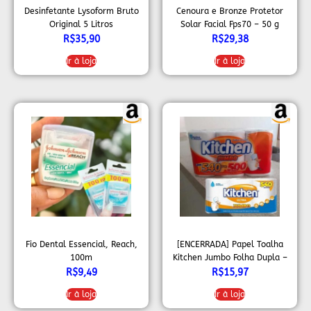
Desinfetante Lysoform Bruto
Cenoura e Bronze Protetor
Original 5 Litros
Solar Facial Fps70 – 50 g
R$
35,90
R$
29,38
Ir à loja
Ir à loja
Fio Dental Essencial, Reach,
[ENCERRADA] Papel Toalha
100m
Kitchen Jumbo Folha Dupla –
Pack com 3 rolos de 180
R$
9,49
R$
15,97
unidades de 19×20 cm cada
Ir à loja
Ir à loja