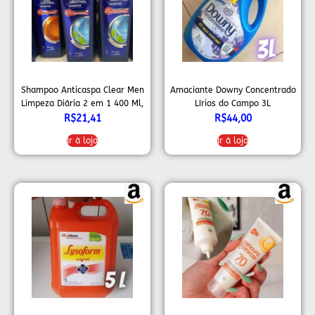
Shampoo Anticaspa Clear Men
Amaciante Downy Concentrado
Limpeza Diária 2 em 1 400 Ml,
Lírios do Campo 3L
Clear, 400 ML
R$
21,41
R$
44,00
Ir à loja
Ir à loja