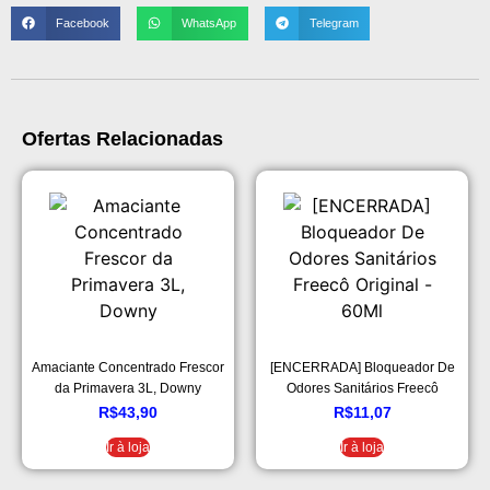
Facebook
WhatsApp
Telegram
Ofertas Relacionadas
Amaciante Concentrado Frescor
[ENCERRADA] Bloqueador De
da Primavera 3L, Downy
Odores Sanitários Freecô
Original – 60Ml
R$
43,90
R$
11,07
Ir à loja
Ir à loja