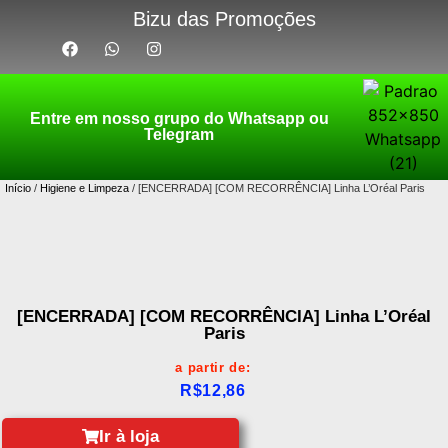
Bizu das Promoções
Entre em nosso grupo do Whatsapp ou
Telegram
Início
/
Higiene e Limpeza
/ [ENCERRADA] [COM RECORRÊNCIA] Linha L’Oréal Paris
[ENCERRADA] [COM RECORRÊNCIA] Linha L’Oréal
Paris
a partir de:
R$
12,86
Ir à loja