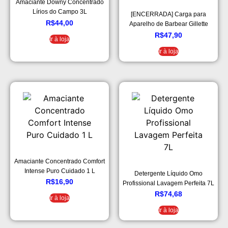
Amaciante Downy Concentrado
Lírios do Campo 3L
[ENCERRADA] Carga para
R$
44,00
Aparelho de Barbear Gillette
Mach3 – Leve 8 Pague 6
R$
47,90
Ir à loja
Ir à loja
Amaciante Concentrado Comfort
Intense Puro Cuidado 1 L
Detergente Líquido Omo
R$
16,90
Profissional Lavagem Perfeita 7L
R$
74,68
Ir à loja
Ir à loja