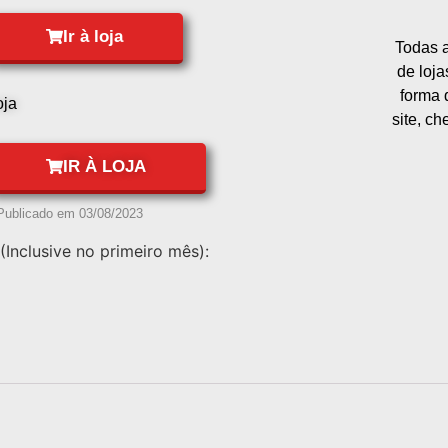
Ir à loja
Todas a
de loj
forma 
oja
site, c
IR À LOJA
Publicado em
03/08/2023
(Inclusive no primeiro mês):