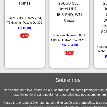
Papel Sulfite, Chamex, A4,
75 Gramas, Pacote De 300
Folhas
R$
19,99
Notebook Samsung Book
Ir à loja
Core i3-1115G4, 4G, 256GB
SSD, Intel UHD, 15.6″FHD,
R$
2.204,00
Notebo
W11 Cinza
3i i3-
Ir à loja
SSD In
Window
8
Sobre nós
Não somos uma loja, desde 2020 buscamos as melhores promoções da int
lojas online do Brasil e postamos para todos que nos acompanham
Nosso site é responsável apenas pela divulgação das promoções, toda pa