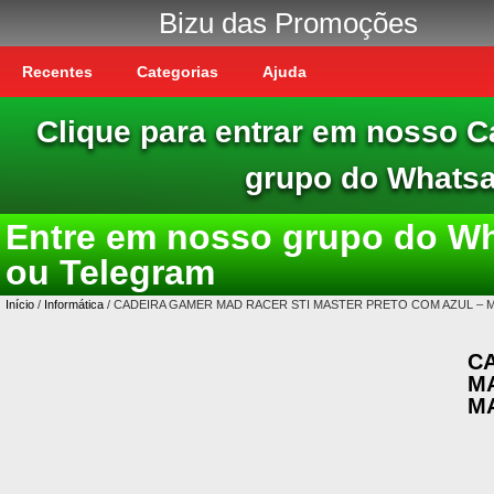
Bizu das Promoções
Recentes
Categorias
Ajuda
Clique para entrar em nosso C
grupo do Whats
Entre em nosso grupo do W
ou Telegram
Início
/
Informática
/ CADEIRA GAMER MAD RACER STI MASTER PRETO COM AZUL – 
C
M
M