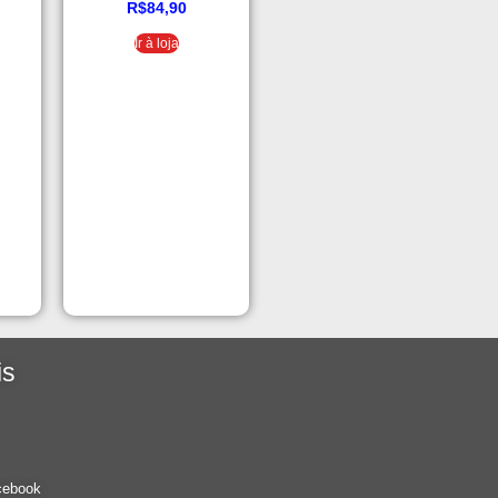
 SDD,
USB Logitech MK120 com
R$
84,90
 )
Design Confortável, Durável
Ir à loja
D FHD
e Resistente à Respingos e
ho
Layout ABNT2
is
cebook