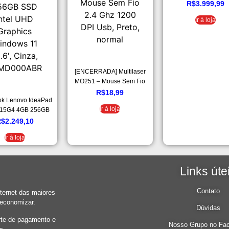
11400H, 8GB, 512GB
R$
3.999,99
(NVIDIA GTX 1650
Ir à loja
Windows11. 15,6” LE
IPS Preto e vermel
[ENCERRADA] Multilaser
MO251 – Mouse Sem Fio
2.4 Ghz 1200 DPI Usb,
R$
18,99
ok Lenovo IdeaPad
Preto, normal
Ir à loja
1115G4 4GB 256GB
tel UHD Graphics
R$
2.249,10
s 11 15.6′, Cinza,
Ir à loja
2MD000ABR
Links úte
Contato
ernet das maiores
 economizar.
Dúvidas
rte de pagamento e
Nosso Grupo no Fa