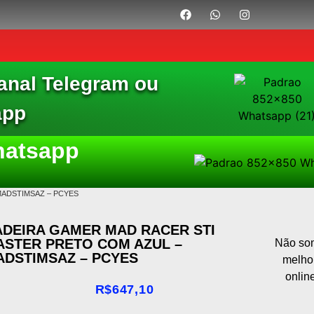
anal Telegram ou
app
hatsapp
MADSTIMSAZ – PCYES
ADEIRA GAMER MAD RACER STI
ASTER PRETO COM AZUL –
Não som
ADSTIMSAZ – PCYES
melho
onlin
R$
647,10