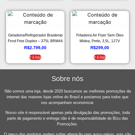
Geladeira/Refrigerador Brastemp
Fritadeira Air Fryer Sem Óleo
Frost Free Duplex – 375L BRM44
Midea, Preto, 3,5L, 127V
HKANA
R$
2.799,00
R$
299,00
Ir à loja
Ir à loja
Sobre nós
Não somos uma loja, desde 2020 buscamos as melhores promoções da
internet das maiores lojas online do Brasil e postamos para todos que
nos acompanham economizar.
Nosso site é responsável apenas pela divulgação das promoções, toda
parte de pagamento e entrega não é de responsabilidade do Bizu das
Promoções.
O preço dos produtos podem sofrer alteração sem aviso prévio, pois são