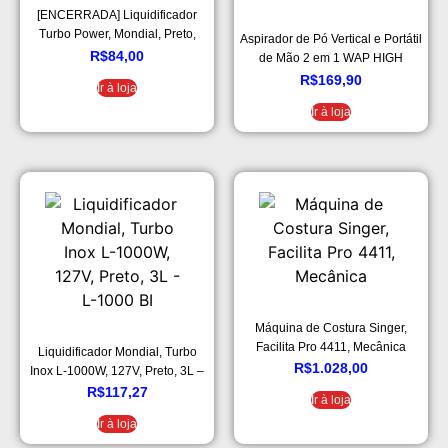
[ENCERRADA] Liquidificador
Turbo Power, Mondial, Preto,
Aspirador de Pó Vertical e Portátil
550W – L-99 FB
R$
84,00
de Mão 2 em 1 WAP HIGH
SPEED 1000W 1,2 litros Filtro
R$
169,90
Ir à loja
HEPA
Ir à loja
Máquina de Costura Singer,
Facilita Pro 4411, Mecânica
Liquidificador Mondial, Turbo
R$
1.028,00
Inox L-1000W, 127V, Preto, 3L –
L-1000 BI
R$
117,27
Ir à loja
Ir à loja