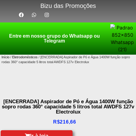
Bizu das Promoções
Entre em nosso grupo do Whatsapp ou
Telegram
Início
/
Eletrodomésticos
/ [ENCERRADA] Aspirador de Pó e Água 1400W função sopro
rodas 360° capacidade 5 litros total AWDFS 127v Electrolux
[ENCERRADA] Aspirador de Pó e Água 1400W função
sopro rodas 360° capacidade 5 litros total AWDFS 127v
Electrolux
R$
216,66
Ir à loja