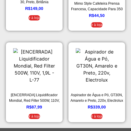
30, Preto, Britânia
Mimo Style Cafeteira Prensa
R$
149,00
Francesa, Capacidade Para 350
ml
R$
44,50
Ir à loja
Ir à loja
[ENCERRADA] Liquidificador
Aspirador de Água e Pó, GT30N,
Mondial, Red Filter 500W, 110V,
Amarelo e Preto, 220v, Electrolux
1,9L – L-77
R$
87,99
R$
339,00
Ir à loja
Ir à loja