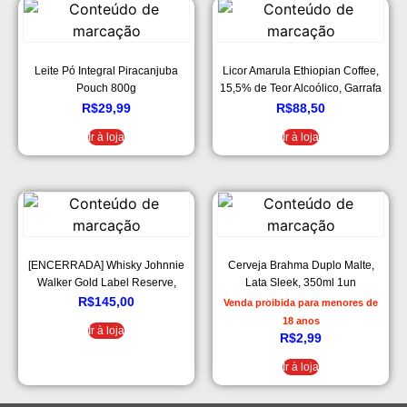
Leite Pó Integral Piracanjuba
Licor Amarula Ethiopian Coffee,
Pouch 800g
15,5% de Teor Alcoólico, Garrafa
750ml
R$
29,99
R$
88,50
Ir à loja
Ir à loja
[ENCERRADA] Whisky Johnnie
Cerveja Brahma Duplo Malte,
Walker Gold Label Reserve,
Lata Sleek, 350ml 1un
750ml
R$
145,00
Venda proibida para menores de
18 anos
Ir à loja
R$
2,99
Ir à loja