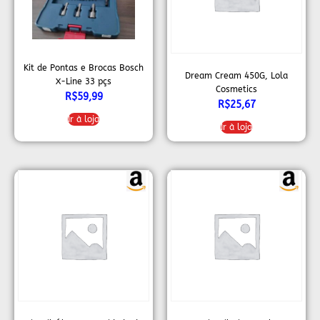
Kit de Pontas e Brocas Bosch
Dream Cream 450G, Lola
X-Line 33 pçs
Cosmetics
R$
59,99
R$
25,67
Ir à loja
Ir à loja