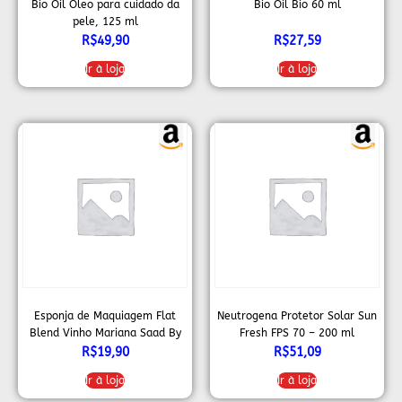
Bio Oil Óleo para cuidado da
Bio Oil Bio 60 ml
pele, 125 ml
R$
49,90
R$
27,59
Ir à loja
Ir à loja
Esponja de Maquiagem Flat
Neutrogena Protetor Solar Sun
Blend Vinho Mariana Saad By
Fresh FPS 70 – 200 ml
Océane
R$
19,90
R$
51,09
Ir à loja
Ir à loja