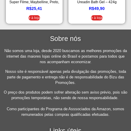
Super Filme, Maybelline, Preto,
Ureadin Bath Gel – 424g
Único
R$
25,41
R$
49,90
Ir à loja
Ir à loja
Sobre nós
Não somos uma loja, desde 2020 buscamos as melhores promoções da
internet das maiores lojas online do Brasil e postamos para todos que
nos acompanham economizar.
Nosso site é responsável apenas pela divulgação das promoções, toda
parte de pagamento e entrega não é de responsabilidade do Bizu das
Promoções.
O preço dos produtos podem sofrer alteração sem aviso prévio, pois são
promoções temporárias, não sendo de nossa responsabilidade.
Como participantes do Programa de Asssociados da Amazon, somos
remunerados pelas compras qualificadas efetuadas.
Links úteis