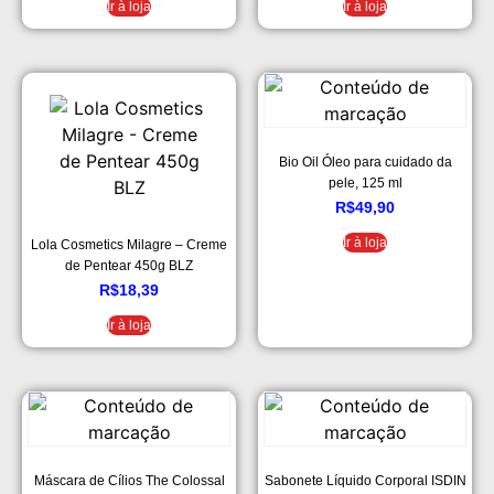
Ir à loja
Ir à loja
Bio Oil Óleo para cuidado da
pele, 125 ml
R$
49,90
Ir à loja
Lola Cosmetics Milagre – Creme
de Pentear 450g BLZ
R$
18,39
Ir à loja
Máscara de Cílios The Colossal
Sabonete Líquido Corporal ISDIN