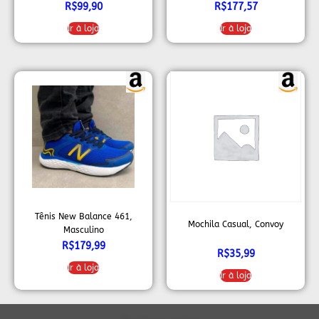
R$
99,90
R$
177,57
Ir à loja
Ir à loja
Tênis New Balance 461,
Mochila Casual, Convoy
Masculino
R$
179,99
R$
35,99
Ir à loja
Ir à loja