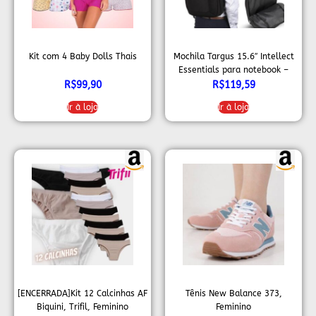
Kit com 4 Baby Dolls Thais
Mochila Targus 15.6″ Intellect
Essentials para notebook –
TSB966GL, Preto
R$
99,90
R$
119,59
Ir à loja
Ir à loja
[ENCERRADA]Kit 12 Calcinhas AF
Tênis New Balance 373,
Biquini, Trifil, Feminino
Feminino