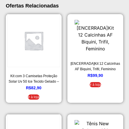
Ofertas Relacionadas
[ENCERRADA]Kit 12 Calcinhas
AF Biquini, Trifil, Feminino
R$
99,90
Kit com 3 Camisetas Proteção
Solar Uv 50 Ice Tecido Gelado –
Ir à loja
Slim Fitness
R$
82,90
Ir à loja