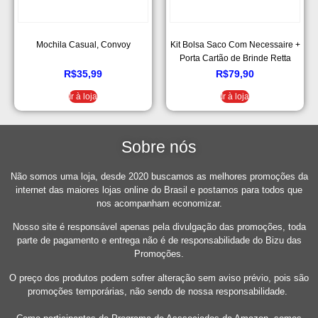
Mochila Casual, Convoy
Kit Bolsa Saco Com Necessaire +
Porta Cartão de Brinde Retta
Verde Militar
R$
35,99
R$
79,90
Ir à loja
Ir à loja
Sobre nós
Não somos uma loja, desde 2020 buscamos as melhores promoções da
internet das maiores lojas online do Brasil e postamos para todos que
nos acompanham economizar.
Nosso site é responsável apenas pela divulgação das promoções, toda
parte de pagamento e entrega não é de responsabilidade do Bizu das
Promoções.
O preço dos produtos podem sofrer alteração sem aviso prévio, pois são
promoções temporárias, não sendo de nossa responsabilidade.