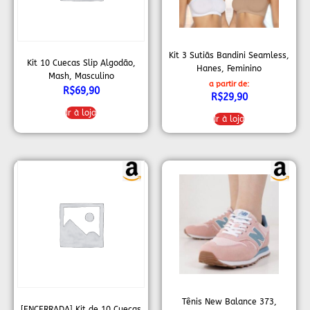
Kit 3 Sutiãs Bandini Seamless,
Kit 10 Cuecas Slip Algodão,
Hanes, Feminino
Mash, Masculino
a partir de:
R$
69,90
R$
29,90
Ir à loja
Ir à loja
Tênis New Balance 373,
[ENCERRADA] Kit de 10 Cuecas