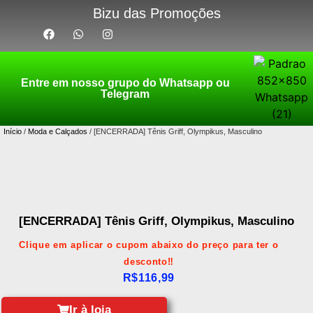
Bizu das Promoções
Entre em nosso grupo do Whatsapp ou
Telegram
Início
/
Moda e Calçados
/ [ENCERRADA] Tênis Griff, Olympikus, Masculino
[ENCERRADA] Tênis Griff, Olympikus, Masculino
Clique em aplicar o cupom abaixo do preço para ter o
desconto‼️
R$
116,99
Ir à loja