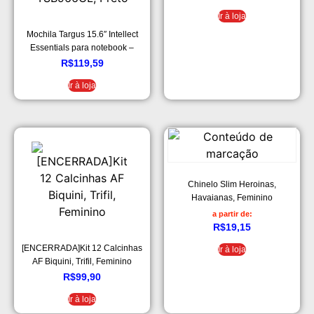
Ir à loja
Mochila Targus 15.6″ Intellect
Essentials para notebook –
TSB966GL, Preto
R$
119,59
Ir à loja
Chinelo Slim Heroinas,
Havaianas, Feminino
a partir de:
R$
19,15
[ENCERRADA]Kit 12 Calcinhas
Ir à loja
AF Biquini, Trifil, Feminino
R$
99,90
Ir à loja