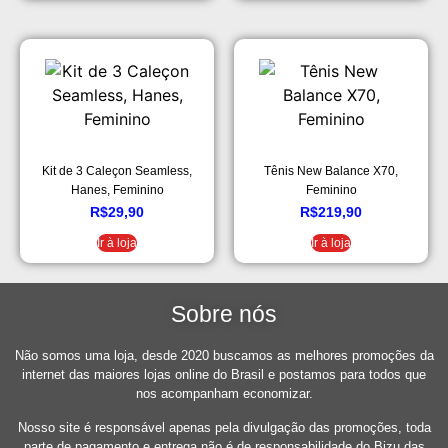
Kit de 3 Caleçon Seamless,
Tênis New Balance X70,
Hanes, Feminino
Feminino
R$
29,90
R$
219,90
Ir à loja
Ir à loja
Sobre nós
Não somos uma loja, desde 2020 buscamos as melhores promoções da
internet das maiores lojas online do Brasil e postamos para todos que
nos acompanham economizar.
Nosso site é responsável apenas pela divulgação das promoções, toda
parte de pagamento e entrega não é de responsabilidade do Bizu das