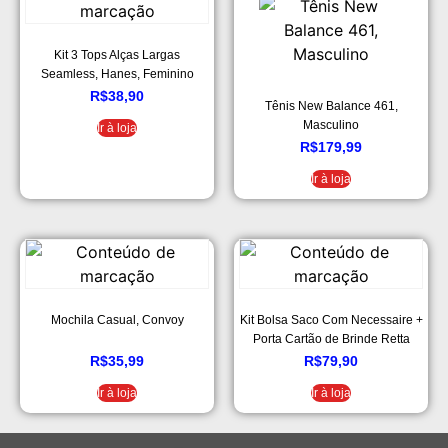
Kit 3 Tops Alças Largas
Seamless, Hanes, Feminino
R$
38,90
Tênis New Balance 461,
Masculino
Ir à loja
R$
179,99
Ir à loja
Mochila Casual, Convoy
Kit Bolsa Saco Com Necessaire +
Porta Cartão de Brinde Retta
Verde Militar
R$
35,99
R$
79,90
Ir à loja
Ir à loja