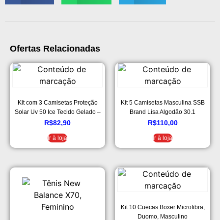
Ofertas Relacionadas
Kit com 3 Camisetas Proteção
Kit 5 Camisetas Masculina SSB
Solar Uv 50 Ice Tecido Gelado –
Brand Lisa Algodão 30.1
Slim Fitness
Premium
R$
82,90
R$
110,00
Ir à loja
Ir à loja
Kit 10 Cuecas Boxer Microfibra,
Duomo, Masculino