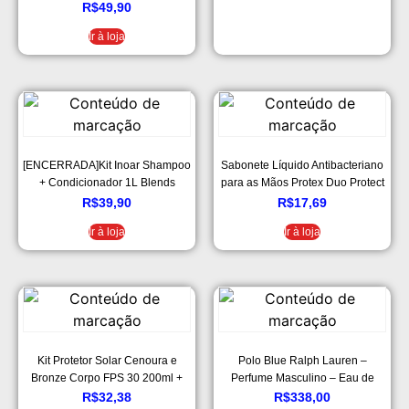
Inoar
R$
49,90
Ir à loja
[ENCERRADA]Kit Inoar Shampoo
Sabonete Líquido Antibacteriano
+ Condicionador 1L Blends
para as Mãos Protex Duo Protect
Vitamina C
Duo Protect 400ml
R$
39,90
R$
17,69
Ir à loja
Ir à loja
Kit Protetor Solar Cenoura e
Polo Blue Ralph Lauren –
Bronze Corpo FPS 30 200ml +
Perfume Masculino – Eau de
Facial FPS 30 50g, Cor: Branco
Toilette – 125ml
R$
32,38
R$
338,00