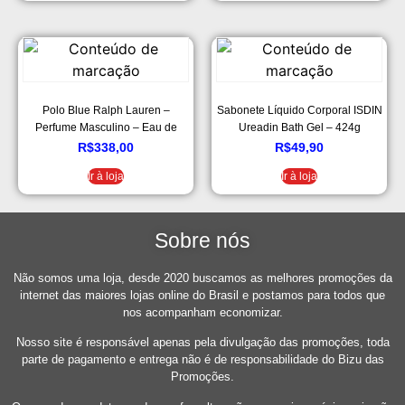
Polo Blue Ralph Lauren –
Sabonete Líquido Corporal ISDIN
Perfume Masculino – Eau de
Ureadin Bath Gel – 424g
Toilette – 125ml
R$
338,00
R$
49,90
Ir à loja
Ir à loja
Sobre nós
Não somos uma loja, desde 2020 buscamos as melhores promoções da
internet das maiores lojas online do Brasil e postamos para todos que
nos acompanham economizar.
Nosso site é responsável apenas pela divulgação das promoções, toda
parte de pagamento e entrega não é de responsabilidade do Bizu das
Promoções.