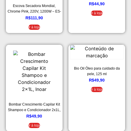
R$
44,90
Escova Secadora Mondial,
Chrome Pink, 220V, 1200W – ES-
Ir à loja
04
R$
111,90
Ir à loja
Bio Oil Óleo para cuidado da
pele, 125 ml
R$
49,90
Ir à loja
Bombar Crescimento Capilar Kit
Shampoo e Condicionador 2x1L,
Inoar
R$
49,90
Ir à loja