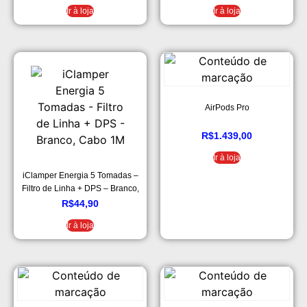
Ir à loja
Ir à loja
AirPods Pro
R$
1.439,00
Ir à loja
iClamper Energia 5 Tomadas –
Filtro de Linha + DPS – Branco,
Cabo 1M
R$
44,90
Ir à loja