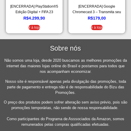
[ENCERRADA] PlayStation®5
[ENCERRADA] Google
Edição Digital + FIFA 23
Chromecast 3 – Transmita seu
conteúdo de onde e quando
R$
4.299,90
R$
179,00
quiser | Streaming em Full HD
Ir à loja
Ir à loja
Sobre nós
Não somos uma loja, desde 2020 buscamos as melhores promoções da
internet das maiores lojas online do Brasil e postamos para todos que
nos acompanham economizar.
Nosso site é responsável apenas pela divulgação das promoções, toda
parte de pagamento e entrega não é de responsabilidade do Bizu das
Promoções.
O preço dos produtos podem sofrer alteração sem aviso prévio, pois são
promoções temporárias, não sendo de nossa responsabilidade.
Como participantes do Programa de Asssociados da Amazon, somos
remunerados pelas compras qualificadas efetuadas.