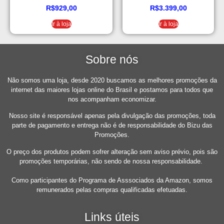
T225
R$
929,00
R$
3.399,00
Ir à loja
Ir à loja
Sobre nós
Não somos uma loja, desde 2020 buscamos as melhores promoções da
internet das maiores lojas online do Brasil e postamos para todos que
nos acompanham economizar.
Nosso site é responsável apenas pela divulgação das promoções, toda
parte de pagamento e entrega não é de responsabilidade do Bizu das
Promoções.
O preço dos produtos podem sofrer alteração sem aviso prévio, pois são
promoções temporárias, não sendo de nossa responsabilidade.
Como participantes do Programa de Asssociados da Amazon, somos
remunerados pelas compras qualificadas efetuadas.
Links úteis