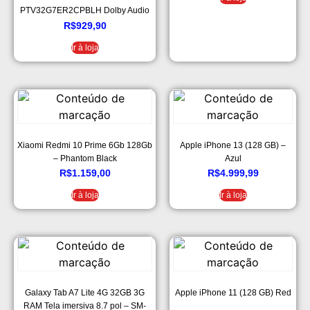
PTV32G7ER2CPBLH Dolby Audio
Led Bivolt
R$
929,90
Ir à loja
Xiaomi Redmi 10 Prime 6Gb 128Gb
Apple iPhone 13 (128 GB) –
– Phantom Black
Azul
R$
1.159,00
R$
4.999,99
Ir à loja
Ir à loja
Galaxy Tab A7 Lite 4G 32GB 3G
Apple iPhone 11 (128 GB) Red
RAM Tela imersiva 8.7 pol – SM-