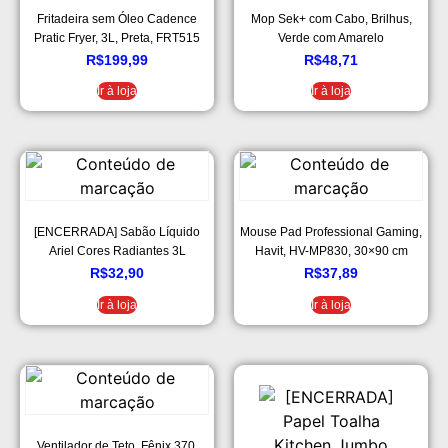
Fritadeira sem Óleo Cadence
Mop Sek+ com Cabo, Brilhus,
Pratic Fryer, 3L, Preta, FRT515
Verde com Amarelo
R$
199,99
R$
48,71
Ir à loja
Ir à loja
[ENCERRADA] Sabão Líquido
Mouse Pad Professional Gaming,
Ariel Cores Radiantes 3L
Havit, HV-MP830, 30×90 cm
R$
32,90
R$
37,89
Ir à loja
Ir à loja
Ventilador de Teto, Fênix 370,