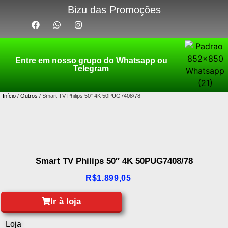
Bizu das Promoções
Entre em nosso grupo do Whatsapp ou
Telegram
Início
/
Outros
/ Smart TV Philips 50″ 4K 50PUG7408/78
Smart TV Philips 50″ 4K 50PUG7408/78
R$
1.899,05
Ir à loja
Loja