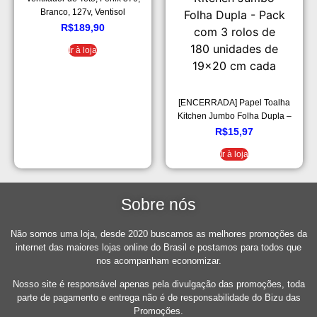
Branco, 127v, Ventisol
R$
189,90
Ir à loja
[ENCERRADA] Papel Toalha
Kitchen Jumbo Folha Dupla –
Pack com 3 rolos de 180
R$
15,97
unidades de 19×20 cm cada
Ir à loja
Sobre nós
Não somos uma loja, desde 2020 buscamos as melhores promoções da
internet das maiores lojas online do Brasil e postamos para todos que
nos acompanham economizar.
Nosso site é responsável apenas pela divulgação das promoções, toda
parte de pagamento e entrega não é de responsabilidade do Bizu das
Promoções.