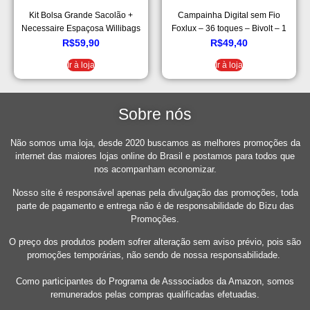
Kit Bolsa Grande Sacolão +
Campainha Digital sem Fio
Necessaire Espaçosa Willibags
Foxlux – 36 toques – Bivolt – 1
Campainha + 1 Acionador + 1
R$
59,90
R$
49,40
Bateria p/acionador – Resistente
Ir à loja
Ir à loja
a chuva – Alcance até 100m –
Branco
Sobre nós
Não somos uma loja, desde 2020 buscamos as melhores promoções da
internet das maiores lojas online do Brasil e postamos para todos que
nos acompanham economizar.
Nosso site é responsável apenas pela divulgação das promoções, toda
parte de pagamento e entrega não é de responsabilidade do Bizu das
Promoções.
O preço dos produtos podem sofrer alteração sem aviso prévio, pois são
promoções temporárias, não sendo de nossa responsabilidade.
Como participantes do Programa de Asssociados da Amazon, somos
remunerados pelas compras qualificadas efetuadas.