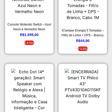
Console Nintendo Switch – Azul
Neon e Vermelho Neon
iClamper Energia 5 Tomadas –
R$
1.699,00
Filtro de Linha + DPS – Branco,
Cabo 1M
R$
44,90
Ir à loja
Ir à loja