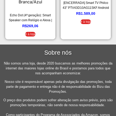
[ENCERRADA] Smart TV Philco
43” PTV43D10AG11SKF Android
TV Dolby Audio
R$
1.589,00
Echo Dot (4ª geração): Smart
Speaker com Relógio e Alexa |
Ir à loja
Música, informação e Casa
R$
269,06
Inteligente – Cor Branca/Azul
Ir à loja
Sobre nós
Não somos uma loja, desde 2020 buscamos as melhores promoções da
internet das maiores lojas online do Brasil e postamos para todos que
nos acompanham economizar.
Nosso site é responsável apenas pela divulgação das promoções, toda
parte de pagamento e entrega não é de responsabilidade do Bizu das
Promoções.
O preço dos produtos podem sofrer alteração sem aviso prévio, pois são
promoções temporárias, não sendo de nossa responsabilidade.
Como participantes do Programa de Asssociados da Amazon, somos