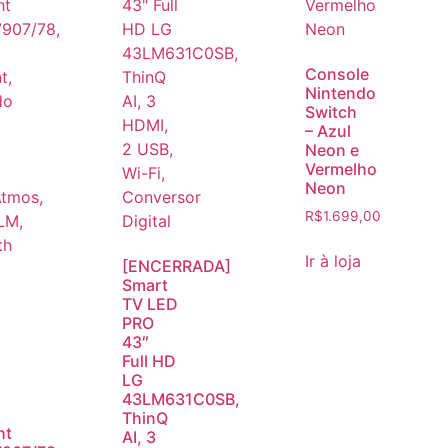
Console
Nintendo
Switch
– Azul
Neon e
Vermelho
Neon
R$
1.699,00
Ir à loja
[ENCERRADA]
Smart
TV LED
PRO
43″
Full HD
LG
43LM631C0SB,
ThinQ
ht
AI, 3