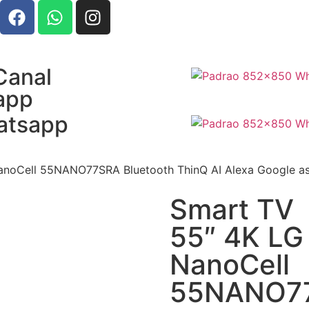
Canal
app
atsapp
noCell 55NANO77SRA Bluetooth ThinQ AI Alexa Google ass
Smart TV
55″ 4K LG
NanoCell
55NANO7