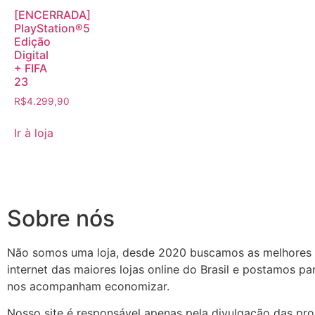
[ENCERRADA]
PlayStation®5
Edição
Digital
+ FIFA
23
R$
4.299,90
Ir à loja
Sobre nós
Não somos uma loja, desde 2020 buscamos as melhores
internet das maiores lojas online do Brasil e postamos p
nos acompanham economizar.
Nosso site é responsável apenas pela divulgação das pr