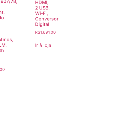
907/78,
HDMI,
2 USB,
nt,
Wi-Fi,
do
Conversor
Digital
R$
1.691,00
Atmos,
LM,
Ir à loja
th
,00