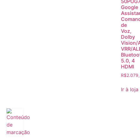
50PUG7
Google
Assista
Coman
de
Voz,
Dolby
Vision/
VRR/AL
Bluetoo
5.0, 4
HDMI
R$
2.079
Ir à loja