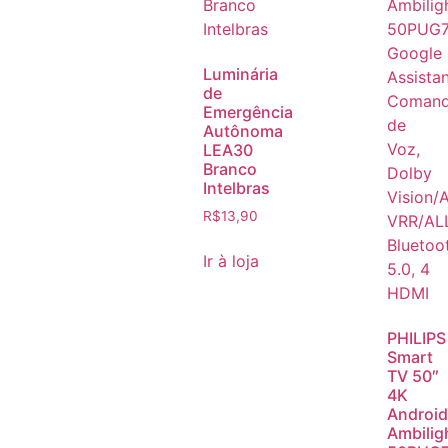
Luminária
de
Emergência
Autônoma
LEA30
Branco
Intelbras
R$
13,90
Ir à loja
PHILIPS
Smart
TV 50″
4K
Android
Ambilig