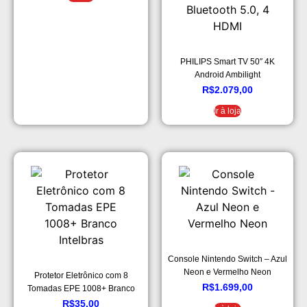
PHILIPS Smart TV 50″ 4K
Android Ambilight
50PUG7907/78, Google
R$
2.079,00
Assistant, Comando de Voz,
Ir à loja
Dolby Vision/Atmos, VRR/ALLM,
Bluetooth 5.0, 4 HDMI
Console Nintendo Switch – Azul
Neon e Vermelho Neon
Protetor Eletrônico com 8
R$
1.699,00
Tomadas EPE 1008+ Branco
Intelbras
R$
35,00