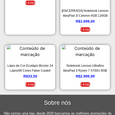
Ir à loja
[ENCERRADA] Notebook Lenovo
IdeaPad 3i Celeron 4GB 128GB
SSD + Microsoft Office 365
R$
1.699,00
Personal – Windows 11 15.6″
Ir à loja
82BU0008BR Prata
Lápis de Cor Ecolápis Bicolor 24
Notebook Lenovo Ultrafino
Lápis/48 Cores Faber Castell
IdeaPad 3 Ryzen 7 5700U 8GB
256GB SSD Windows 11 15.6″
R$
33,50
R$
2.999,99
82MF0004BR Prata
Ir à loja
Ir à loja
Sobre nós
Não somos uma loja, desde 2020 buscamos as melhores promoções da