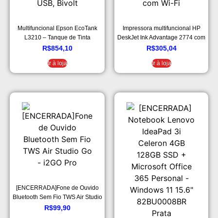
Multifuncional Epson EcoTank
Impressora multifuncional HP
L3210 – Tanque de Tinta
DeskJet Ink Advantage 2774 com
Colorida, USB, Bivolt
Wi-Fi
R$
854,10
R$
305,04
Ir à loja
Ir à loja
[ENCERRADA]Fone de Ouvido
Bluetooth Sem Fio TWS Air Studio
Go – i2GO Pro
R$
99,90