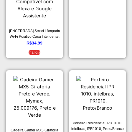
[ENCERRADA] Smart Lâmpada
Wi-Fi Positivo Casa Inteligente,
Iluminação Branca (Quente e
R$
34,99
Fria) e RGB (Até 16 Milhões de
Ir à loja
Cores), 9W, 806 Lúmens, LED,
Bivolt, Compatível com Alexa e
Google Assistente
Porteiro Residencial IPR 1010,
intelbras, IPR1010, Preto/Branco
Cadeira Gamer MX5 Giratoria