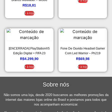
Ir à loja
R$
18,81
Ir à loja
[ENCERRADA] PlayStation®5
Fone De Ouvido Headset Gamer
Edição Digital + FIFA 23
Com Led Warrior – Ph219
R$
4.299,90
R$
69,98
Ir à loja
Ir à loja
Sobre nós
Não somos uma loja, desde 2020 buscamos as melhores promoções da
internet das maiores lojas online do Brasil e postamos para todos que
nos acompanham economizar.