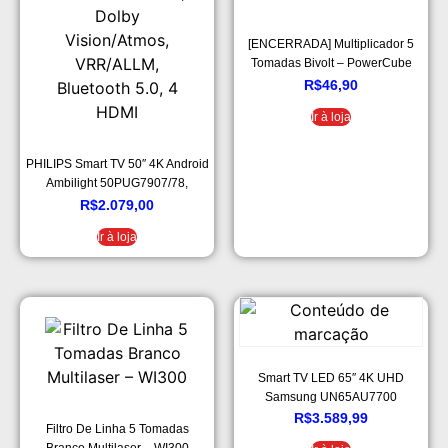
[ENCERRADA] Multiplicador 5
Tomadas Bivolt – PowerCube
ELG – PWC-R5, Verde e Branco
R$
46,90
Ir à loja
PHILIPS Smart TV 50″ 4K Android
Ambilight 50PUG7907/78,
Google Assistant, Comando de
R$
2.079,00
Voz, Dolby Vision/Atmos,
Ir à loja
VRR/ALLM, Bluetooth 5.0, 4
HDMI
Smart TV LED 65″ 4K UHD
Samsung UN65AU7700
R$
3.589,99
Filtro De Linha 5 Tomadas
Branco Multilaser – WI300