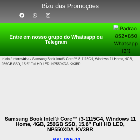
Bizu das Promoções
Entre em nosso grupo do Whatsapp ou
Telegram
Início
/
Informática
/ Samsung Book Intel® Core™ i3-1115G4, Windows 11 Home, 4GB,
256GB SSD, 15.6” Full HD LED, NP550XDA-KV3BR
Samsung Book Intel® Core™ i3-1115G4, Windows 11
Home, 4GB, 256GB SSD, 15.6” Full HD LED,
NP550XDA-KV3BR
R$
1.985,00