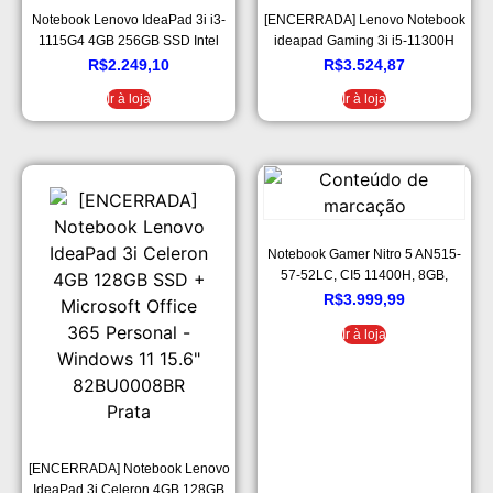
Notebook Lenovo IdeaPad 3i i3-
[ENCERRADA] Lenovo Notebook
1115G4 4GB 256GB SSD Intel
ideapad Gaming 3i i5-11300H
UHD Graphics Windows 11 15.6′,
8GB 512GB SSD Dedicada GTX
R$
2.249,10
R$
3.524,87
Cinza, 82MD000ABR
1650 4GB 15.6″ FHD WVA Linux
Ir à loja
Ir à loja
Notebook Gamer Nitro 5 AN515-
57-52LC, CI5 11400H, 8GB,
512GB SDD, (NVIDIA GTX 1650 )
R$
3.999,99
Windows11. 15,6” LED FHD IPS
Ir à loja
Preto e vermelho
[ENCERRADA] Notebook Lenovo
IdeaPad 3i Celeron 4GB 128GB