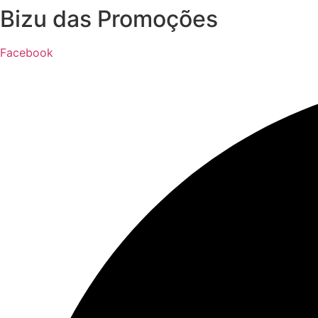
Ir
Bizu das Promoções
para
o
Facebook
conteúdo