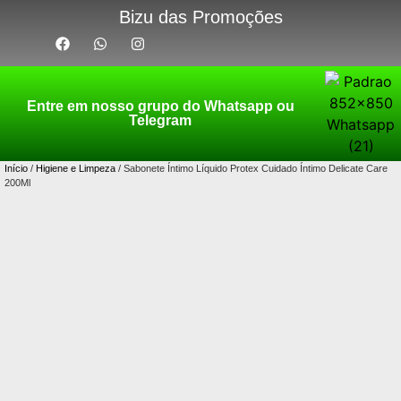
Bizu das Promoções
Entre em nosso grupo do Whatsapp ou
Telegram
Início
/
Higiene e Limpeza
/ Sabonete Íntimo Líquido Protex Cuidado Íntimo Delicate Care
200Ml