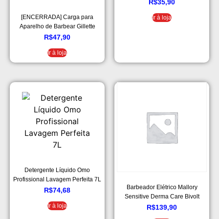
R$
35,90
[ENCERRADA] Carga para
Ir à loja
Aparelho de Barbear Gillette
Mach3 – Leve 8 Pague 6
R$
47,90
Ir à loja
Detergente Líquido Omo
Profissional Lavagem Perfeita 7L
Barbeador Elétrico Mallory
R$
74,68
Sensitive Derma Care Bivolt
Ir à loja
Preto e Laranja
R$
139,90