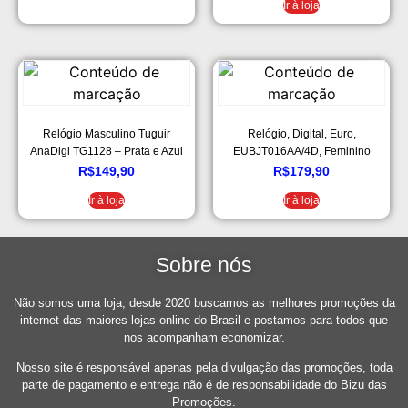
Ir à loja
Relógio Masculino Tuguir
Relógio, Digital, Euro,
AnaDigi TG1128 – Prata e Azul
EUBJT016AA/4D, Feminino
R$
149,90
R$
179,90
Ir à loja
Ir à loja
Sobre nós
Não somos uma loja, desde 2020 buscamos as melhores promoções da
internet das maiores lojas online do Brasil e postamos para todos que
nos acompanham economizar.
Nosso site é responsável apenas pela divulgação das promoções, toda
parte de pagamento e entrega não é de responsabilidade do Bizu das
Promoções.