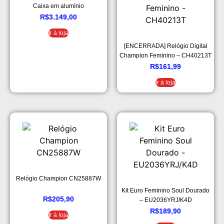
Caixa em alumínio
PRODUCT(RED) de 41 mm com
R$
3.149,00
Pulseira esportiva
Ir à loja
PRODUCT(RED)
[ENCERRADA] Relógio Digital
Champion Feminino – CH40213T
R$
161,99
Ir à loja
Relógio Champion CN25887W
Kit Euro Feminino Soul Dourado
R$
205,90
– EU2036YRJ/K4D
R$
189,90
Ir à loja