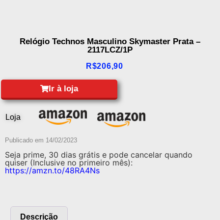
Relógio Technos Masculino Skymaster Prata –
2117LCZ/1P
R$
206,90
Ir à loja
Loja
Publicado em
14/02/2023
Seja prime, 30 dias grátis e pode cancelar quando
quiser (Inclusive no primeiro mês):
https://amzn.to/48RA4Ns
Descrição