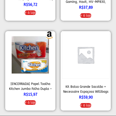
Gaming, Havit, HV-MP830,
Led Indicador de bateria,
R$
56,72
30×90 cm
R$
37,89
Branco, PB6kWT, Geonav
Ir à loja
Ir à loja
[ENCERRADA] Papel Toalha
Kit Bolsa Grande Sacolão +
Kitchen Jumbo Folha Dupla –
Necessaire Espaçosa Willibags
Pack com 3 rolos de 180
R$
15,97
R$
59,90
unidades de 19×20 cm cada
Ir à loja
Ir à loja