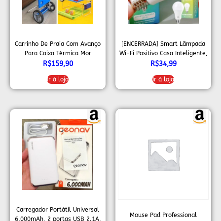
Carrinho De Praia Com Avanço
[ENCERRADA] Smart Lâmpada
Para Caixa Térmica Mor
Wi-Fi Positivo Casa Inteligente,
Iluminação Branca (Quente e
R$
159,90
R$
34,99
Fria) e RGB (Até 16 Milhões de
Ir à loja
Ir à loja
Cores), 9W, 806 Lúmens, LED,
Bivolt, Compatível com Alexa e
Google Assistente
Carregador Portátil Universal
Mouse Pad Professional
6.000mAh, 2 portas USB 2.1A,