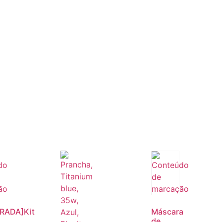
RADA]Kit
Máscara
de