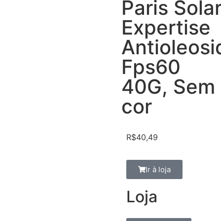
Paris Sola
Expertise
Antioleos
Fps60
40G, Sem
cor
R$
40,49
Ir à loja
Loja