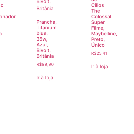
oo
Cílios
The
ionador
Colossal
Prancha,
Super
Titanium
Filme,
blue,
a
Maybelline,
35w,
Preto,
Azul,
Único
Bivolt,
R$
25,41
Britânia
R$
99,90
Ir à loja
Ir à loja