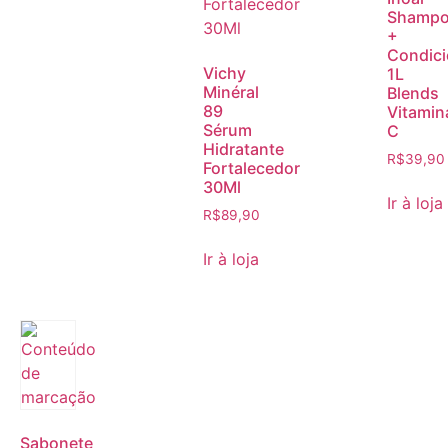
Shamp
+
Condic
Vichy
1L
Minéral
Blends
89
Vitamin
Sérum
C
Hidratante
R$
39,90
Fortalecedor
30Ml
Ir à loja
R$
89,90
Ir à loja
Sabonete