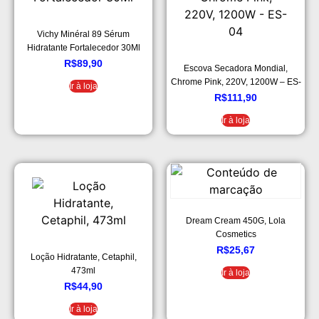
Vichy Minéral 89 Sérum
Hidratante Fortalecedor 30Ml
R$
89,90
Escova Secadora Mondial,
Chrome Pink, 220V, 1200W – ES-
Ir à loja
04
R$
111,90
Ir à loja
Dream Cream 450G, Lola
Cosmetics
R$
25,67
Loção Hidratante, Cetaphil,
473ml
Ir à loja
R$
44,90
Ir à loja