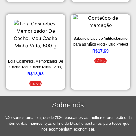
Sabonete Líquido Antibacteriano
para as Mãos Protex Duo Protect
Duo Protect 400ml
R$
17,69
Ir à loja
Lola Cosmetics, Memorizador De
Cacho, Meu Cacho Minha Vida,
500 g
R$
18,93
Ir à loja
Sobre nós
Não somos uma loja, desde 2020 buscamos as melhores promoções da
internet das maiores lojas online do Brasil e postamos para todos que
nos acompanham economizar.