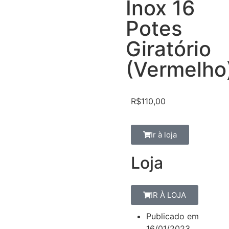
Inox 16
Potes
Giratório
(Vermelho
R$
110,00
Ir à loja
Loja
IR À LOJA
Publicado em
16/01/2023