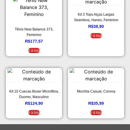
Kit 3 Tops Alças Largas
Seamless, Hanes, Feminino
R$
38,90
Tênis New Balance 373,
Feminino
Ir à loja
R$
177,57
Ir à loja
Kit 10 Cuecas Boxer Microfibra,
Mochila Casual, Convoy
Duomo, Masculino
R$
124,90
R$
35,99
Ir à loja
Ir à loja