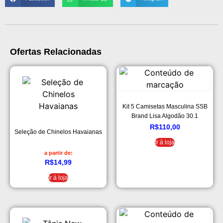
Ofertas Relacionadas
Kit 5 Camisetas Masculina SSB
Brand Lisa Algodão 30.1
Premium
R$
110,00
Seleção de Chinelos Havaianas
Ir à loja
a partir de:
R$
14,99
Ir à loja