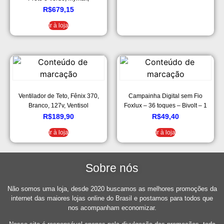
25.009176, Preto e Verde
R$
679,15
Ir à loja
Ventilador de Teto, Fênix 370,
Campainha Digital sem Fio
Branco, 127v, Ventisol
Foxlux – 36 toques – Bivolt – 1
Campainha + 1 Acionador + 1
R$
189,90
R$
49,40
Bateria p/acionador – Resistente
Ir à loja
Ir à loja
a chuva – Alcance até 100m –
Branco
Sobre nós
Não somos uma loja, desde 2020 buscamos as melhores promoções da
internet das maiores lojas online do Brasil e postamos para todos que
nos acompanham economizar.