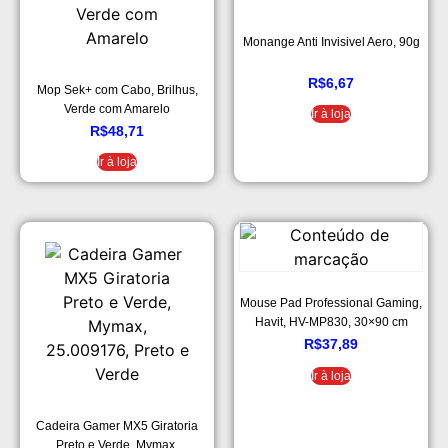
Monange Anti Invisivel Aero, 90g
R$
6,67
Mop Sek+ com Cabo, Brilhus,
Verde com Amarelo
Ir à loja
R$
48,71
Ir à loja
Mouse Pad Professional Gaming,
Havit, HV-MP830, 30×90 cm
R$
37,89
Ir à loja
Cadeira Gamer MX5 Giratoria
Preto e Verde, Mymax,