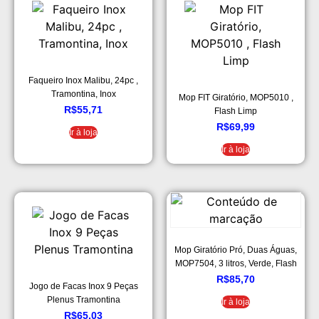
Faqueiro Inox Malibu, 24pc ,
Tramontina, Inox
Mop FIT Giratório, MOP5010 ,
R$
55,71
Flash Limp
R$
69,99
Ir à loja
Ir à loja
Mop Giratório Pró, Duas Águas,
MOP7504, 3 litros, Verde, Flash
Limp
R$
85,70
Jogo de Facas Inox 9 Peças
Plenus Tramontina
Ir à loja
R$
65,03