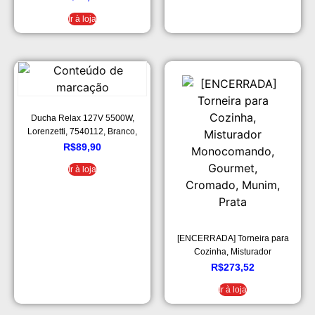
Ir à loja
Ducha Relax 127V 5500W,
Lorenzetti, 7540112, Branco,
Pequeno
R$
89,90
Ir à loja
[ENCERRADA] Torneira para
Cozinha, Misturador
Monocomando, Gourmet,
R$
273,52
Cromado, Munim, Prata
Ir à loja