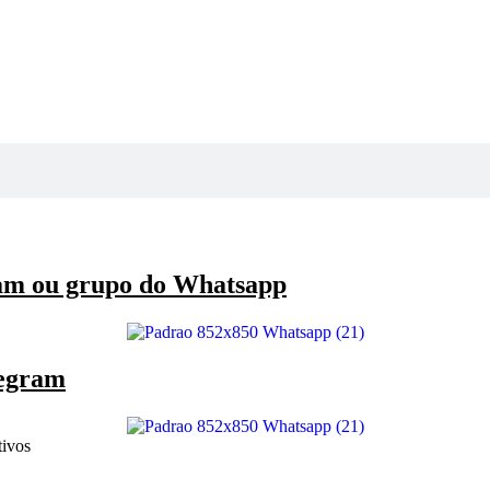
ram ou grupo do Whatsapp
legram
tivos