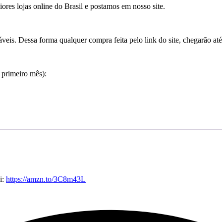
res lojas online do Brasil e postamos em nosso site.
veis. Dessa forma qualquer compra feita pelo link do site, chegarão a
 primeiro mês):
i:
https://amzn.to/3C8m43L