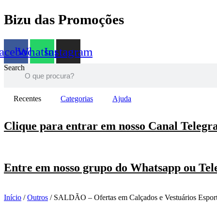
Ir
Bizu das Promoções
para
o
conteúdo
acebook
Whatsapp
Instagram
Search
Recentes
Categorias
Ajuda
Clique para entrar em nosso Canal Teleg
Entre em nosso grupo do Whatsapp ou Te
Início
/
Outros
/ SALDÃO – Ofertas em Calçados e Vestuários Espor