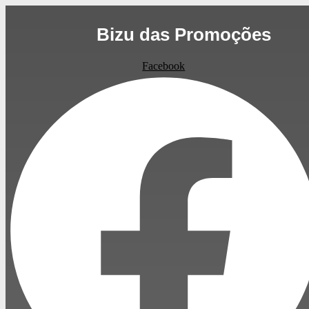
Ir
para
Bizu das Promoções
o
conteúdo
Facebook