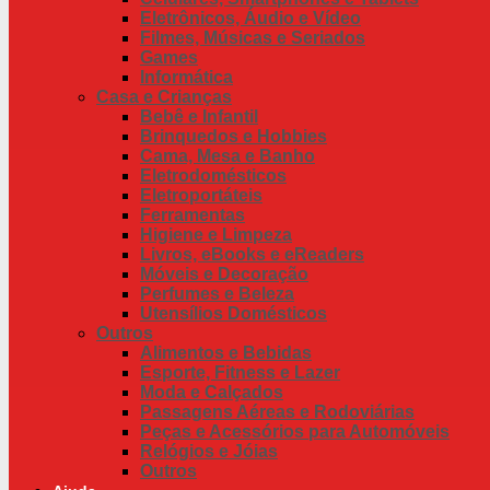
Eletrônicos, Áudio e Vídeo
Filmes, Músicas e Seriados
Games
Informática
Casa e Crianças
Bebê e Infantil
Brinquedos e Hobbies
Cama, Mesa e Banho
Eletrodomésticos
Eletroportáteis
Ferramentas
Higiene e Limpeza
Livros, eBooks e eReaders
Móveis e Decoração
Perfumes e Beleza
Utensílios Domésticos
Outros
Alimentos e Bebidas
Esporte, Fitness e Lazer
Moda e Calçados
Passagens Aéreas e Rodoviárias
Peças e Acessórios para Automóveis
Relógios e Jóias
Outros