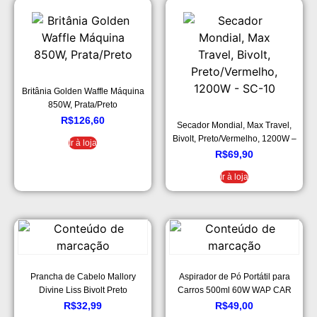
Britânia Golden Waffle Máquina
850W, Prata/Preto
R$
126,60
Secador Mondial, Max Travel,
Bivolt, Preto/Vermelho, 1200W –
Ir à loja
SC-10
R$
69,90
Ir à loja
Prancha de Cabelo Mallory
Aspirador de Pó Portátil para
Divine Liss Bivolt Preto
Carros 500ml 60W WAP CAR
12V
R$
32,99
R$
49,00