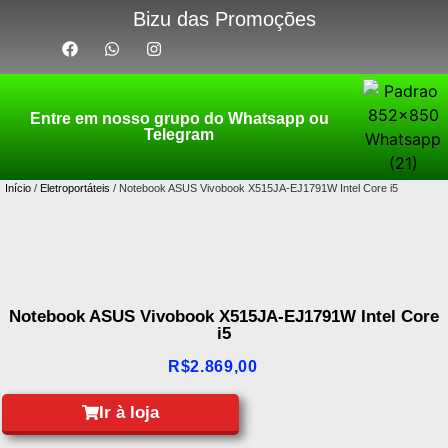
Bizu das Promoções
Entre em nosso grupo do Whatsapp ou
Telegram
Início
/
Eletroportáteis
/ Notebook ASUS Vivobook X515JA-EJ1791W Intel Core i5
Notebook ASUS Vivobook X515JA-EJ1791W Intel Core
i5
R$
2.869,00
Ir à loja