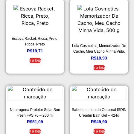
Escova Racket, Ricca, Preto,
Ricca, Preto
Lola Cosmetics, Memorizador De
R$
19,71
Cacho, Meu Cacho Minha Vida,
500 g
R$
18,93
Ir à loja
Ir à loja
Neutrogena Protetor Solar Sun
Sabonete Líquido Corporal ISDIN
Fresh FPS 70 – 200 ml
Ureadin Bath Gel – 424g
R$
51,09
R$
49,90
Ir à loja
Ir à loja