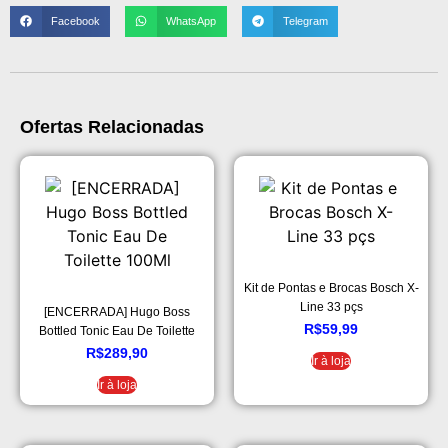
Facebook
WhatsApp
Telegram
Ofertas Relacionadas
Kit de Pontas e Brocas Bosch X-
Line 33 pçs
[ENCERRADA] Hugo Boss
R$
59,99
Bottled Tonic Eau De Toilette
100Ml
R$
289,90
Ir à loja
Ir à loja