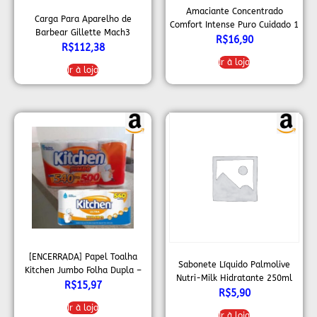
Amaciante Concentrado
Carga Para Aparelho de
Comfort Intense Puro Cuidado 1
Barbear Gillette Mach3
L
R$
16,90
Sensitive 20 Unidades
R$
112,38
Ir à loja
Ir à loja
[ENCERRADA] Papel Toalha
Sabonete Líquido Palmolive
Kitchen Jumbo Folha Dupla –
Nutri-Milk Hidratante 250ml
Pack com 3 rolos de 180
R$
15,97
R$
5,90
unidades de 19×20 cm cada
Ir à loja
Ir à loja