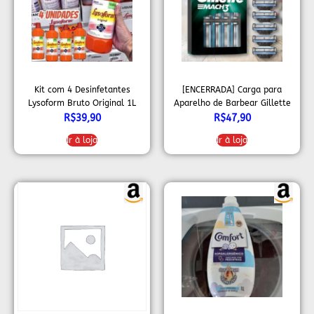
Kit com 4 Desinfetantes
[ENCERRADA] Carga para
Lysoform Bruto Original 1L
Aparelho de Barbear Gillette
Mach3 – Leve 8 Pague 6
R$
39,90
R$
47,90
Ir à loja
Ir à loja