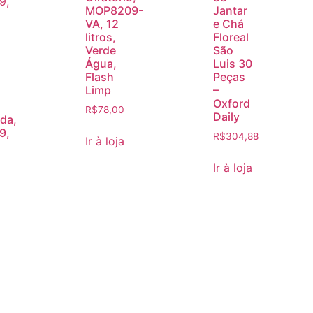
MOP8209-
Jantar
VA, 12
e Chá
litros,
Floreal
Verde
São
Água,
Luis 30
Flash
Peças
Limp
–
Oxford
R$
78,00
Daily
da,
9,
R$
304,88
Ir à loja
Ir à loja