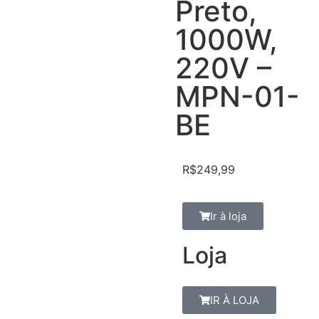
Preto,
1000W,
220V –
MPN-01-
BE
R$
249,99
Ir à loja
Loja
IR À LOJA