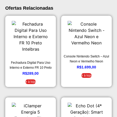
Ofertas Relacionadas
Console Nintendo Switch – Azul
Neon e Vermelho Neon
Fechadura Digital Para Uso
R$
1.699,00
Interno e Externo FR 10 Preto
Intelbras
R$
289,00
Ir à loja
Ir à loja