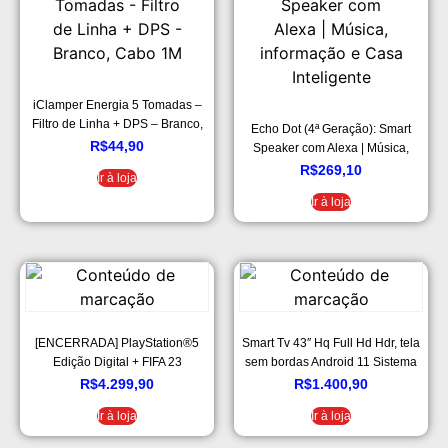
iClamper Energia 5 Tomadas –
Filtro de Linha + DPS – Branco,
Echo Dot (4ª Geração): Smart
Cabo 1M
R$
44,90
Speaker com Alexa | Música,
informação e Casa Inteligente
R$
269,10
Ir à loja
Ir à loja
[ENCERRADA] PlayStation®5
Smart Tv 43″ Hq Full Hd Hdr, tela
Edição Digital + FIFA 23
sem bordas Android 11 Sistema
Ultrasound design Slim
R$
4.299,90
R$
1.400,90
Processador Quad Core
Ir à loja
Ir à loja
Espelhamento de tela Hqstv43n