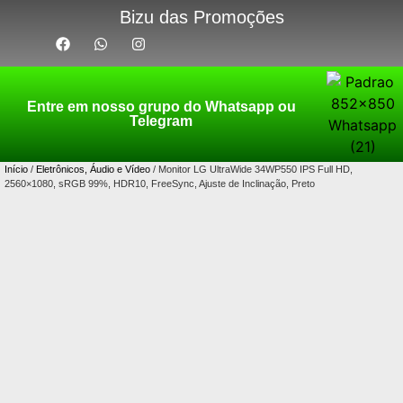
Bizu das Promoções
Entre em nosso grupo do Whatsapp ou
Telegram
Início
/
Eletrônicos, Áudio e Vídeo
/ Monitor LG UltraWide 34WP550 IPS Full HD,
2560×1080, sRGB 99%, HDR10, FreeSync, Ajuste de Inclinação, Preto