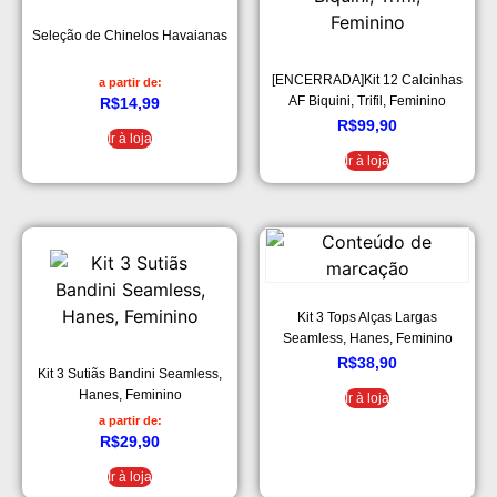
Seleção de Chinelos Havaianas
[ENCERRADA]Kit 12 Calcinhas
a partir de:
AF Biquini, Trifil, Feminino
R$
14,99
R$
99,90
Ir à loja
Ir à loja
Kit 3 Tops Alças Largas
Seamless, Hanes, Feminino
R$
38,90
Kit 3 Sutiãs Bandini Seamless,
Hanes, Feminino
Ir à loja
a partir de:
R$
29,90
Ir à loja