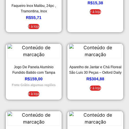
R$
15,38
Faqueiro Inox Malibu, 24pc ,
Tramontina, Inox
Ir à loja
R$
55,71
Ir à loja
Jogo De Panela Alumínio
Aparelho de Jantar e Chá Floreal
Fundido Batido com Tampa
São Luis 30 Peças – Oxford Daily
Tradicional – Plugador
R$
159,00
R$
304,88
Frete Grátis algumas regiões
Ir à loja
Ir à loja