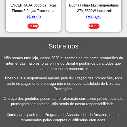
[ENCERRADA] Jogo de Facas
Ducha Futura Multitemperaturas
Plenus 6 Peças Tramontina
127V, 5500W, Lorenzetti
Plenus Multicor
7531280, Branco
R$
39,90
R$
88,22
Ir à loja
Ir à loja
Sobre nós
Não somos uma loja, desde 2020 buscamos as melhores promoções da
internet das maiores lojas online do Brasil e postamos para todos que
nos acompanham economizar.
Nosso site é responsável apenas pela divulgação das promoções, toda
parte de pagamento e entrega não é de responsabilidade do Bizu das
Promoções.
O preço dos produtos podem sofrer alteração sem aviso prévio, pois são
promoções temporárias, não sendo de nossa responsabilidade.
Como participantes do Programa de Asssociados da Amazon, somos
remunerados pelas compras qualificadas efetuadas.