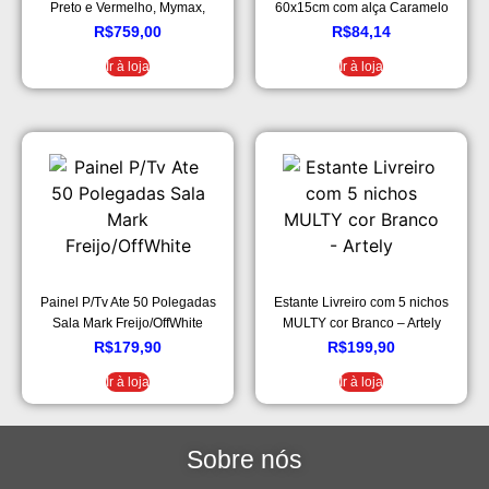
Preto e Vermelho, Mymax,
60x15cm com alça Caramelo
25.009174, Preto e Vermelho
para sala cozinha banheiro
R$
759,00
R$
84,14
quarto
Ir à loja
Ir à loja
Painel P/Tv Ate 50 Polegadas
Estante Livreiro com 5 nichos
Sala Mark Freijo/OffWhite
MULTY cor Branco – Artely
R$
179,90
R$
199,90
Ir à loja
Ir à loja
Sobre nós