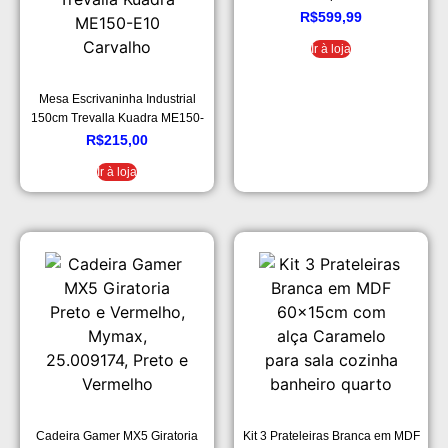
4 Cadeiras
R$
599,99
Ir à loja
Mesa Escrivaninha Industrial
150cm Trevalla Kuadra ME150-
E10 Carvalho
R$
215,00
Ir à loja
Cadeira Gamer MX5 Giratoria
Kit 3 Prateleiras Branca em MDF