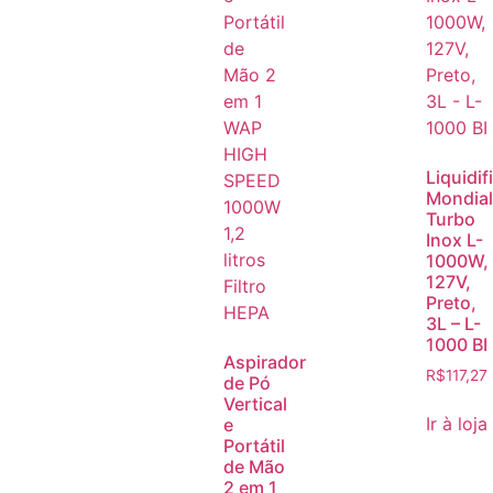
Liquidif
Mondial
Turbo
Inox L-
1000W,
127V,
Preto,
3L – L-
1000 BI
Aspirador
R$
117,27
de Pó
Vertical
Ir à loja
e
Portátil
de Mão
2 em 1