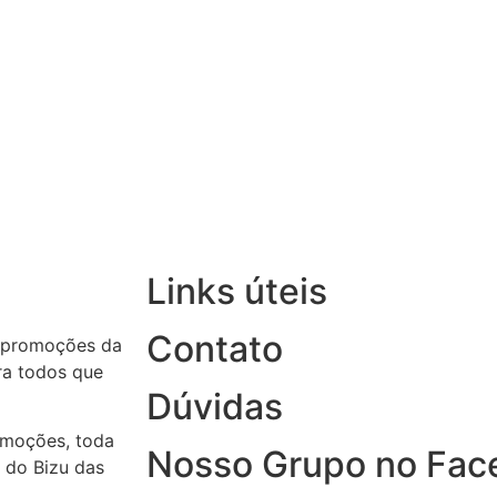
Links úteis
Contato
 promoções da
ara todos que
Dúvidas
omoções, toda
Nosso Grupo no Fac
 do Bizu das