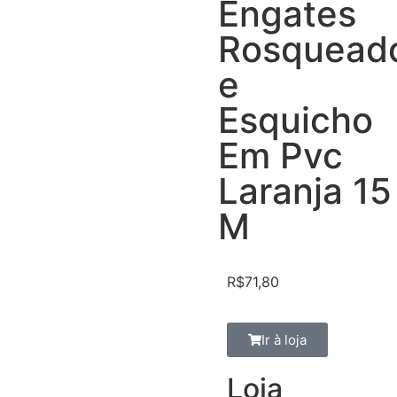
Engates
Rosquead
e
Esquicho
Em Pvc
Laranja 15
M
R$
71,80
Ir à loja
Loja