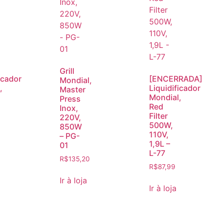
Grill
icador
[ENCERRADA]
Mondial,
,
Liquidificador
Master
Mondial,
Press
Red
Inox,
Filter
220V,
500W,
850W
110V,
– PG-
1,9L –
01
L-77
R$
135,20
R$
87,99
Ir à loja
Ir à loja