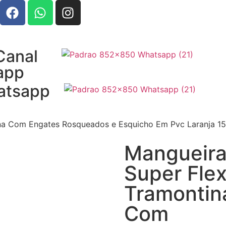
Canal
app
atsapp
na Com Engates Rosqueados e Esquicho Em Pvc Laranja 1
Mangueir
Super Fle
Tramontin
Com