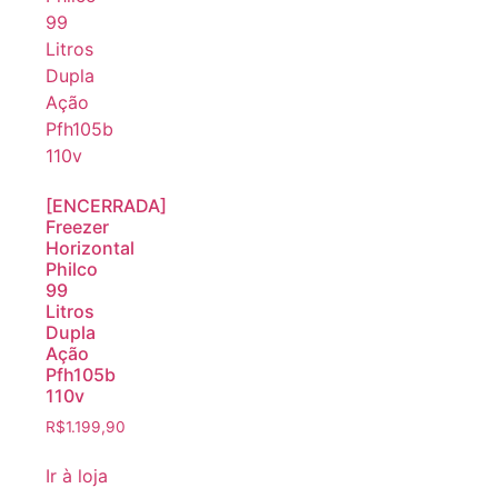
[ENCERRADA]
Freezer
Horizontal
Philco
99
Litros
Dupla
Ação
Pfh105b
110v
R$
1.199,90
Ir à loja